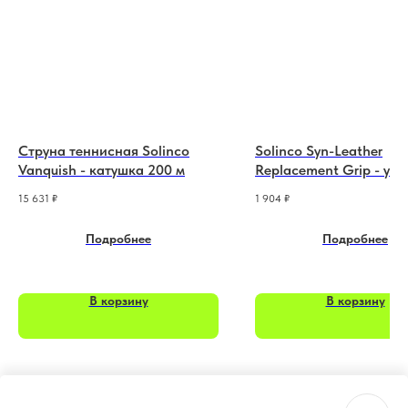
Струна теннисная Solinco
Solinco Syn-Leather
Vanquish - катушка 200 м
Replacement Grip - упа
шт.
15 631
₽
1 904
₽
Подробнее
Подробнее
В корзину
В корзину