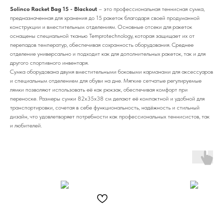
Solinco Racket Bag 15 - Blackout
– это профессиональная теннисная сумка,
предназначенная для хранения до 15 ракеток благодаря своей продуманной
конструкции и вместительным отделениям. Основные отсеки для ракеток
оснащены специальной тканью Temprotechnology, которая защищает их от
перепадов температур, обеспечивая сохранность оборудования. Среднее
отделение универсально и подходит как для дополнительных ракеток, так и для
другого спортивного инвентаря.
Сумка оборудована двумя вместительными боковыми карманами для аксессуаров
и специальным отделением для обуви на дне. Мягкие сетчатые регулируемые
лямки позволяют использовать её как рюкзак, обеспечивая комфорт при
переноске. Размеры сумки 82х35х38 см делают её компактной и удобной для
транспортировки, сочетая в себе функциональность, надёжность и стильный
дизайн, что удовлетворяет потребности как профессиональных теннисистов, так
и любителей.