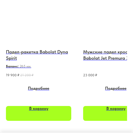
Падел-ракетка Babolat Dyna
Мужские падел кроссо
Spirit
Babolat Jet Premura 3 L
белый,оранжевый
Баланс:
265 мм.
19 900
₽
21 200
₽
23 000
₽
Подробнее
Подробнее
В корзину
В корзину