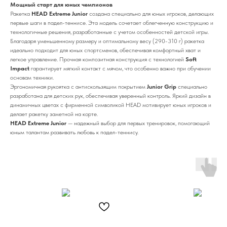
Мощный старт для юных чемпионов
Ракетка
HEAD Extreme Junior
создана специально для юных игроков, делающих
первые шаги в падел-теннисе. Эта модель сочетает облегченную конструкцию и
технологичные решения, разработанные с учетом особенностей детской игры.
Благодаря уменьшенному размеру и оптимальному весу (290-310 г) ракетка
идеально подходит для юных спортсменов, обеспечивая комфортный хват и
легкое управление. Прочная композитная конструкция с технологией
Soft
Impact
гарантирует мягкий контакт с мячом, что особенно важно при обучении
основам техники.
Эргономичная рукоятка с антискользящим покрытием
Junior Grip
специально
разработана для детских рук, обеспечивая уверенный контроль. Яркий дизайн в
динамичных цветах с фирменной символикой HEAD мотивирует юных игроков и
делает ракетку заметной на корте.
HEAD Extreme Junior
— надежный выбор для первых тренировок, помогающий
юным талантам развивать любовь к падел-теннису.