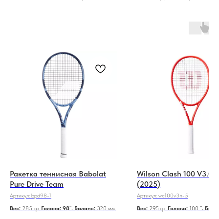
Ракетка теннисная Babolat
Wilson Clash 100 V3.0 
Pure Drive Team
(2025)
Артикул:
bpd98-1
Артикул:
wс100v3n-5
Вес:
285 гр.
Голова: 98
″
. Баланс:
320 мм.
Вес:
295 гр.
Голова:
100 ″
. Бала
мм.