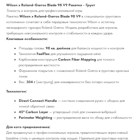
Wilson x Roland-Garros Blade 98 V9 Ракетки - Грунт
Точность и контроль для профессиональной игры
Ракетка
Wilson x Roland-Garros Blade 98 V9
в специальном грунтовом
исполнении сочетает в себе передовые технологии Wilson и эстетику
легендарного турнира Roland-Garros. Модель разработана для игроков,
требующих максимального контроля и стабильности в каждом ударе.
Ключевые особенности:
Площадь головы:
98 кв. дюймов
для баланса мощности и контроля
Технология
FeelFlex
для улучшенного ощущения мяча
Карбоновая конструкция
Carbon Fiber Mapping
для точного
распределения жесткости
Фирменное покрытие с символикой Roland-Garros в грунтово-красных
тонах
Вес:
304 г
(нестрung) для маневренности без потери мощности
Технологии:
Direct Connect Handle
— система соединения ручки с ободом для
точной обратной связи
45° Carbon Layer
— углеродный слой для снижения вибраций
Perimeter Weighting
— распределение веса по ободу для стабильности
Для кого предназначена:
Для продвинутых и профессиональных игроков, предпочитающих агрессивный
baseline стиль и ценящих контроль над мощью. Идеальна для грунтовых кортов.