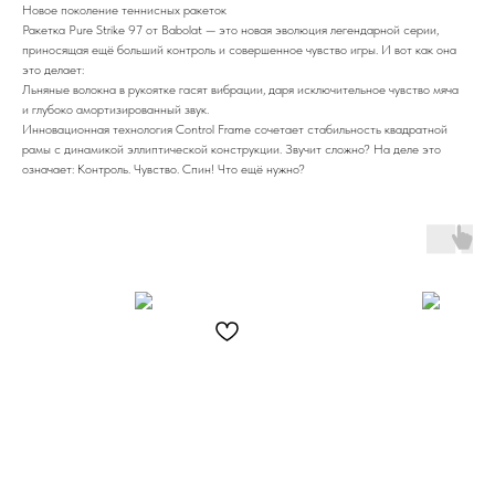
Новое поколение теннисных ракеток
Ракетка Pure Strike 97 от Babolat — это новая эволюция легендарной серии,
приносящая ещё больший контроль и совершенное чувство игры. И вот как она
это делает:
Льняные волокна в рукоятке гасят вибрации, даря исключительное чувство мяча
и глубоко амортизированный звук.
Инновационная технология Control Frame сочетает стабильность квадратной
рамы с динамикой эллиптической конструкции. Звучит сложно? На деле это
означает: Контроль. Чувство. Спин! Что ещё нужно?