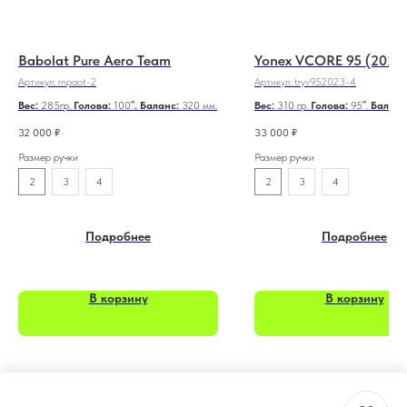
Babolat Pure Aero Team
Yonex VCORE 95 (2026
Артикул:
rnpaot-2
Артикул:
tryv952023-4
Вес:
285гр.
Голова:
100″
. Баланс:
320 мм.
Вес:
310 гр.
Голова:
95″.
Баланс
32 000
₽
33 000
₽
Размер ручки
Размер ручки
2
3
4
2
3
4
Подробнее
Подробнее
В корзину
В корзину