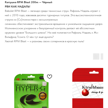
Катушка RPM Blast 200m — Чёрный
РВИ КАК НАДАЛЬ!
Babolat RPM Blast — легенда среди теннисных струн. Рафаэль Надаль играет с
ней с 2010 года, завоевав десятки турнирных титулов. Эта высокотехнологичная
струна из (Со)полиэстера с восьмигранным
сечением обеспечивает экстремальное вращение и уникальное ощущение удара.
Молниеносное ускорение и безупречный контроль делают её абсолютным
оружием уровня "Большого шлема". На неё полагаются Рафаэль Надаль и Жо-
Вильфрид Тсонга. О чём тут ещё думать?
Хватай RPM Blast — и размажь своих соперников в красную пыль!