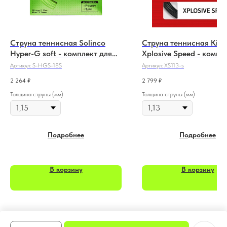
Струна теннисная Solinco
Струна теннисная Kir
Hyper-G soft - комплект для
Xplosive Speed - компл
перетяжки 12 м
перетяжки 12 м
Артикул:
S-HGS-18S
Артикул:
XS113-s
2 264
₽
2 799
₽
Толщина струны (мм)
Толщина струны (мм)
Подробнее
Подробнее
В корзину
В корзину