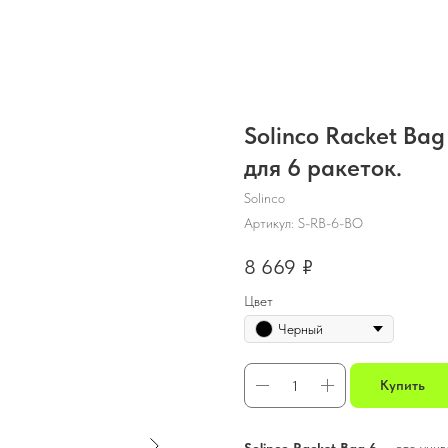
Solinco Racket Bag
для 6 ракеток.
Solinco
Артикул:
S-RB-6-BO
8 669
₽
Цвет
Черный
Купить