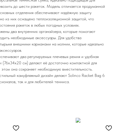
ерсальная теннисная сумка, идеально подходящая для
евозить до шести ракеток. Модель отличается продуманной
основных отделения обеспечивают надёжную защиту
дно из них оснащено теплоизоляционной защитой, что
стояния ракеток в любых погодных условиях.
ожены два внутренних органайзера, которые помогают
ходить необходимые аксессуары. Для удобства
тырьмя внешними карманами на молнии, которые идеально
аксессуаров.
спечивают два регулируемых плечевых ремня и удобная
и (76х34х20 см) делают её достаточно компактной для
и этом она сохраняет необходимую вместительность.
стильный камуфляжный дизайн делают Solinco Racket Bag 6
ионалов, так и для любителей тенниса.