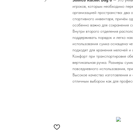
Solinco Racket Bag 6
— это унив
игроков, которым необходимо пер
организацией пространства: два 
спортивного инвентаря, причём о
особенно важно для сохранения со
Внутри второго отделения распол
поддерживать порядок и легко на
использования сумка оснащена че
подходят для хранения мелочей и 
Комфорт при транспортировке обе
вертикальная ручка. Размеры сумк
повседневного использования, пр
Высокое качество изготовления и 
отличным выбором как для професс