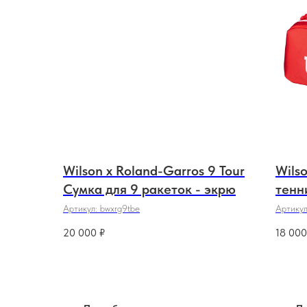
Wilson x Roland-Garros 9 Tour
Wilso
Сумка для 9 ракеток - экрю
тенн
раке
Артикул:
bwxrg9tbe
Артику
20 000
₽
18 000