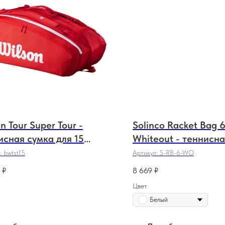
n Tour Super Tour -
Solinco Racket Bag 6
исная сумка для 15
Whiteout - теннисн
ток.
для 6 ракеток.
л:
bwtst15
Артикул:
S-RB-6-WO
₽
8 669
₽
Цвет
Белый