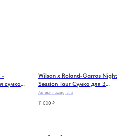
 -
Wilson x Roland-Garros Night
ая сумка
Session Tour Сумка для 3
ракеток - Тёмно-синий
Артикул:
bwxrgnstrb
11 000
₽