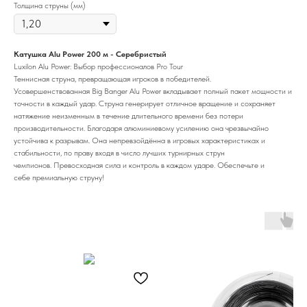
Толщина струны (мм)
Катушка Alu Power
200 м - Серебристый
Luxilon Alu Power: Выбор профессионалов Pro Tour
Теннисная струна, превращающая игроков в победителей.
Усовершенствованная Big Banger Alu Power вкладывает полный пакет мощности и
точности в каждый удар. Струна генерирует отличное вращение и сохраняет
натяжение неизменным в течение длительного времени без потери
производительности. Благодаря алюминиевому усилению она чрезвычайно
устойчива к разрывам. Она непревзойдённа в игровых характеристиках и
стабильности, по праву входя в число лучших турнирных струн
чемпионов. Превосходная сила и контроль в каждом ударе. Обеспечьте и
себе премиальную струну!