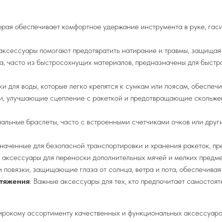
рая обеспечивает комфортное удержание инструмента в руке, гаси
аксессуары помогают предотвратить натирание и травмы, защищая з
а, часто из быстросохнущих материалов, предназначены для быстр
ки для воды, которые легко крепятся к сумкам или поясам, обеспеч
ки, улучшающие сцепление с ракеткой и предотвращающие скольжен
нальные браслеты, часто с встроенными счетчиками очков или дру
значенные для безопасной транспортировки и хранения ракеток, п
 аксессуары для переноски дополнительных мячей и мелких предмето
и повязки, защищающие глаза от солнца, ветра и пота, обеспечивая
атяжения
: Важные аксессуары для тех, кто предпочитает самостоят
широкому ассортименту качественных и функциональных аксессуаро