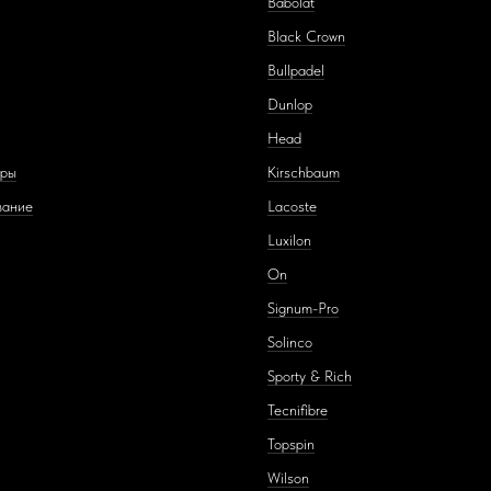
Babolat
Black Crown
Bullpadel
Dunlop
Head
ары
Kirschbaum
вание
Lacoste
Luxilon
On
Signum-Pro
Solinco
Sporty & Rich
Tecnifibre
Topspin
Wilson