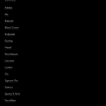
Бренды
Adidas
Alo
Babolat
Black Crown
Bullpadel
Dunlop
Head
Kirschbaum
Lacoste
Luxilon
On
Signum-Pro
Solinco
Sporty & Rich
Tecnifibre