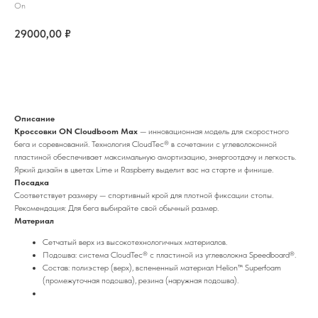
On
29000,00
₽
Купить
Описание
Кроссовки ON Cloudboom Max
— инновационная модель для скоростного
бега и соревнований. Технология CloudTec® в сочетании с углеволоконной
пластиной обеспечивает максимальную амортизацию, энергоотдачу и легкость.
Яркий дизайн в цветах Lime и Raspberry выделит вас на старте и финише.
Посадка
Соответствует размеру — спортивный крой для плотной фиксации стопы.
Рекомендация: Для бега выбирайте свой обычный размер.
Материал
Сетчатый верх из высокотехнологичных материалов.
Подошва: система CloudTec® с пластиной из углеволокна Speedboard®.
Состав: полиэстер (верх), вспененный материал Helion™ Superfoam
(промежуточная подошва), резина (наружная подошва).