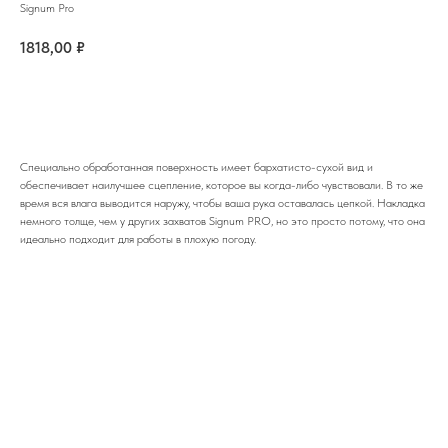
Signum Pro
1818,00
₽
Купить
Специально обработанная поверхность имеет бархатисто-сухой вид и
обеспечивает наилучшее сцепление, которое вы когда-либо чувствовали. В то же
время вся влага выводится наружу, чтобы ваша рука оставалась цепкой. Накладка
немного толще, чем у других захватов Signum PRO, но это просто потому, что она
идеально подходит для работы в плохую погоду.