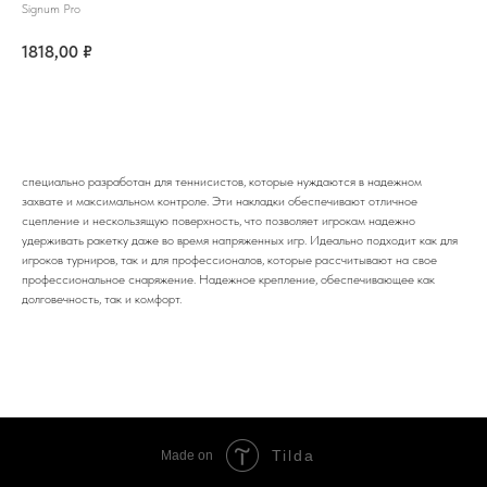
Signum Pro
1818,00
₽
Купить
специально разработан для теннисистов, которые нуждаются в надежном
захвате и максимальном контроле. Эти накладки обеспечивают отличное
сцепление и нескользящую поверхность, что позволяет игрокам надежно
удерживать ракетку даже во время напряженных игр. Идеально подходит как для
игроков турниров, так и для профессионалов, которые рассчитывают на свое
профессиональное снаряжение. Надежное крепление, обеспечивающее как
долговечность, так и комфорт.
Tilda
Made on