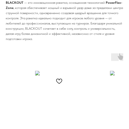
BLACKOUT
— это инновационная ракетка, оснащенная технологией
PowerFlex-
Zone
, которая обеспечивает мощный и взрывной удар даже за пределами центра
струнной поверхности, одновременно создавая щедрый вращение для точного
контроля. Эта ракетка идеально подходит для игроков любого уровня — от
любителей до профессионалов, выступающих на турнирах. Благодаря уникальной
конструкции, BLACKOUT сочетает в себе силу, контроль и универсальность,
делая игру более динамичной и эффективной, независимо от стиля и уровня
подготовки игрока.