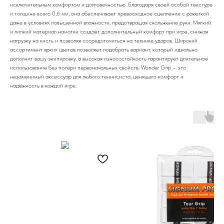
исключительным комфортом и долговечностью. Благодаря своей особой текстуре
и толщине всего 0,6 мм, она обеспечивает превосходное сцепление с ракеткой
даже в условиях повышенной влажности, предотвращая скольжение руки. Мягкий
и липкий материал намотки создаёт дополнительный комфорт при игре, снижая
нагрузку на кисть и позволяя сосредоточиться на технике ударов. Широкий
ассортимент ярких цветов позволяет подобрать вариант, который идеально
дополнит вашу экипировку, а высокая износостойкость гарантирует длительное
использование без потери первоначальных свойств. Wonder Grip – это
незаменимый аксессуар для любого теннисиста, ценящего комфорт и
надёжность в каждой игре.