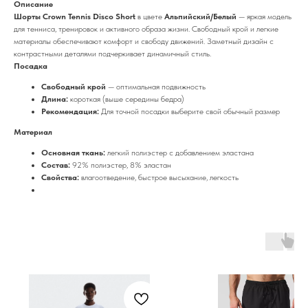
Описание
Шорты Crown Tennis Disco Short
в цвете
Альпийский/Белый
— яркая модель
для тенниса, тренировок и активного образа жизни. Свободный крой и легкие
материалы обеспечивают комфорт и свободу движений. Заметный дизайн с
контрастными деталями подчеркивает динамичный стиль.
Посадка
Свободный крой
— оптимальная подвижность
Длина:
короткая (выше середины бедра)
Рекомендация:
Для точной посадки выберите свой обычный размер
Материал
Основная ткань:
легкий полиэстер с добавлением эластана
Состав:
92% полиэстер, 8% эластан
Свойства:
влагоотведение, быстрое высыхание, легкость