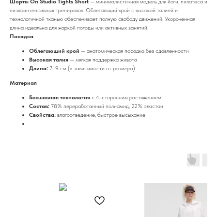
Шорты On Studio Tights Short
— минималистичная модель для йоги, пилатеса и
низкоинтенсивных тренировок. Облегающий крой с высокой талией и
технологичной тканью обеспечивает полную свободу движений. Укороченная
длина идеальна для жаркой погоды или активных занятий.
Посадка
Облегающий крой
— анатомическая посадка без сдавленности
Высокая талия
— мягкая поддержка живота
Длина:
7–9 см (в зависимости от размера)
Материал
Бесшовная технология
с 4-сторонним растяжением
Состав:
78% переработанный полиамид, 22% эластан
Свойства:
влагоотведение, быстрое высыхание