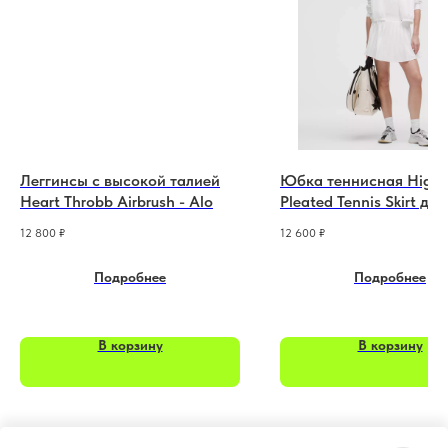
Леггинсы с высокой талией
Юбка теннисная High-
Heart Throbb Airbrush - Alo
Pleated Tennis Skirt дл
белый - Lululemon
12 800
₽
12 600
₽
Подробнее
Подробнее
В корзину
В корзину