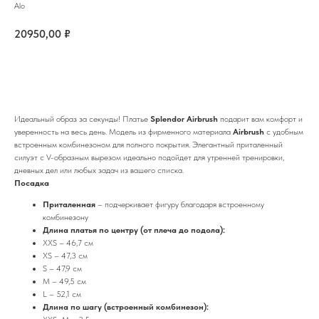
Alo
20950,00
₽
Купить
Идеальный образ за секунды! Платье
Splendor Airbrush
подарит вам комфорт и
уверенность на весь день. Модель из фирменного материала
Airbrush
с удобным
встроенным комбинезоном для полного покрытия. Элегантный приталенный
силуэт с V-образным вырезом идеально подойдет для утренней тренировки,
дневных дел или любых задач из вашего списка.
Посадка
Приталенная
– подчеркивает фигуру благодаря встроенному
комбинезону
Длина платья по центру (от плеча до подола):
XXS – 46,7 см
XS – 47,3 см
S – 47,9 см
M – 49,5 см
L – 52,1 см
Длина по шагу (встроенный комбинезон):