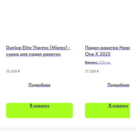
Dunlop Elite Thermo (Mieres) -
Падел-ракетка Head S
сумка для падел ракеток
One X 2025
Баланс:
270 мм.
10 500
₽
31 200
₽
Подробнее
Подробнее
В корзину
В корзину