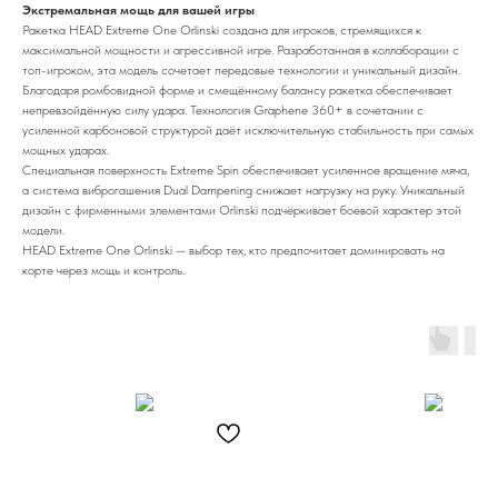
Экстремальная мощь для вашей игры
Ракетка HEAD Extreme One Orlinski создана для игроков, стремящихся к
максимальной мощности и агрессивной игре. Разработанная в коллаборации с
топ-игроком, эта модель сочетает передовые технологии и уникальный дизайн.
Благодаря ромбовидной форме и смещённому балансу ракетка обеспечивает
непревзойдённую силу удара. Технология Graphene 360+ в сочетании с
усиленной карбоновой структурой даёт исключительную стабильность при самых
мощных ударах.
Специальная поверхность Extreme Spin обеспечивает усиленное вращение мяча,
а система виброгашения Dual Dampening снижает нагрузку на руку. Уникальный
дизайн с фирменными элементами Orlinski подчёркивает боевой характер этой
модели.
HEAD Extreme One Orlinski — выбор тех, кто предпочитает доминировать на
корте через мощь и контроль.