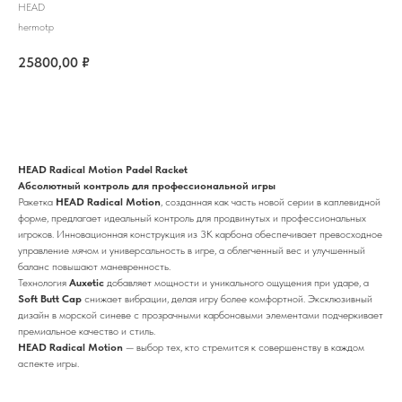
HEAD
hermotp
25800,00
₽
Купить
HEAD Radical Motion Padel Racket
Абсолютный контроль для профессиональной игры
Ракетка
HEAD Radical Motion
, созданная как часть новой серии в каплевидной
форме, предлагает идеальный контроль для продвинутых и профессиональных
игроков. Инновационная конструкция из 3K карбона обеспечивает превосходное
управление мячом и универсальность в игре, а облегченный вес и улучшенный
баланс повышают маневренность.
Технология
Auxetic
добавляет мощности и уникального ощущения при ударе, а
Soft Butt Cap
снижает вибрации, делая игру более комфортной. Эксклюзивный
дизайн в морской синеве с прозрачными карбоновыми элементами подчеркивает
премиальное качество и стиль.
HEAD Radical Motion
— выбор тех, кто стремится к совершенству в каждом
аспекте игры.