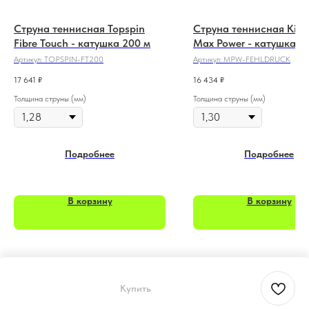
Струна теннисная Topspin
Струна теннисная Kir
Fibre Touch - катушка 200 м
Max Power - катушка 2
FEHLDRUCK
Артикул:
TOPSPIN-FT200
Артикул:
MPW-FEHLDRUCK
17 641
₽
16 434
₽
Толщина струны (мм)
Толщина струны (мм)
Подробнее
Подробнее
В корзину
В корзину
Купить
Tilda
Made on