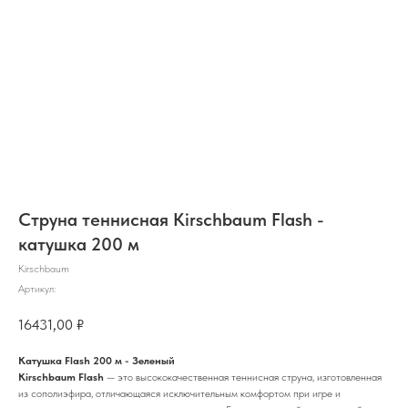
Струна теннисная Kirschbaum Flash -
катушка 200 м
Kirschbaum
Артикул:
16431,00
₽
Катушка Flash 200 м - Зеленый
Kirschbaum Flash
— это высококачественная теннисная струна, изготовленная
из сополиэфира, отличающаяся исключительным комфортом при игре и