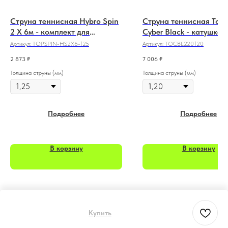
Струна теннисная Hybro Spin
Струна теннисная Tops
2 X 6м - комплект для
Cyber Black - катушка 
перетяжки 12 м
Артикул:
TOPSPIN-HS2X6-125
Артикул:
TOCBL220120
2 873
₽
7 006
₽
Толщина струны (мм)
Толщина струны (мм)
Подробнее
Подробнее
В корзину
В корзину
Купить
Tilda
Made on