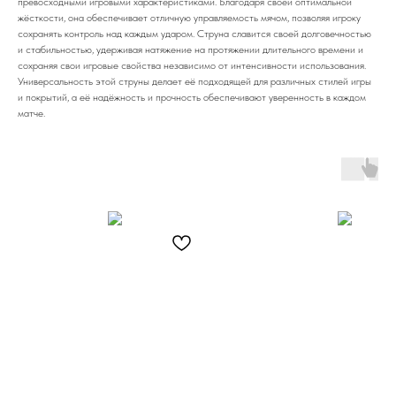
превосходными игровыми характеристиками. Благодаря своей оптимальной
жёсткости, она обеспечивает отличную управляемость мячом, позволяя игроку
сохранять контроль над каждым ударом. Струна славится своей долговечностью
и стабильностью, удерживая натяжение на протяжении длительного времени и
сохраняя свои игровые свойства независимо от интенсивности использования.
Универсальность этой струны делает её подходящей для различных стилей игры
и покрытий, а её надёжность и прочность обеспечивают уверенность в каждом
матче.