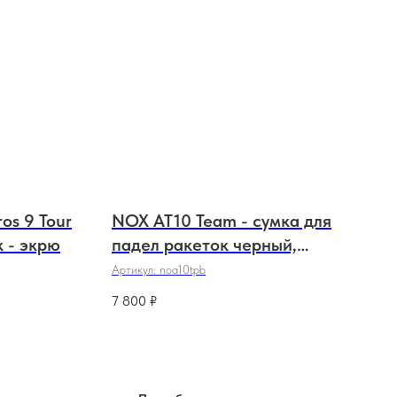
os 9 Tour
NOX AT10 Team - сумка для
к - экрю
падел ракеток черный,
оранжевый
Артикул:
noa10tpb
7 800
₽