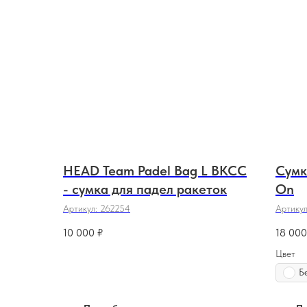
HEAD Team Padel Bag L BKCC
Сумк
- сумка для падел ракеток
On
Артикул:
262254
Артику
10 000
₽
18 000
Цвет
Б