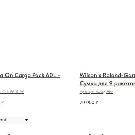
а On Cargo Pack 60L -
Wilson x Roland-Garr
Сумка для 9 ракето
л:
O-KP60L-W
Артикул:
bwxrg9tbe
₽
20 000
₽
елый