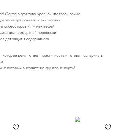
nd-Garros в грунтово-красной цветовой гамме
деление для ракетки и экипировки
я аксессуаров и личных вещей
лямки для комфортной переноски
ал для защиты содержимого
 которые ценят стиль, практичность и готовы подчеркнуть
ом.
, с которым выходите на грунтовые корты!