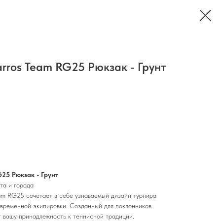
arros Team RG25 Рюкзак - Грунт
G25 Рюкзак - Грунт
та и города
eam RG25 сочетает в себе узнаваемый дизайн турнира
овременной экипировки. Созданный для поклонников
т вашу принадлежность к теннисной традиции.